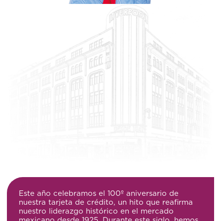
Este año celebramos el 100º aniversario de
nuestra tarjeta de crédito, un hito que reafirma
nuestro liderazgo histórico en el mercado
mexicano desde 1925. Durante este siglo, hemos