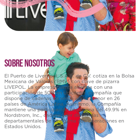
SOBRE NOSOTROS
El Puerto de Liverpool, S.A.B. de C.V. cotiza en la Bolsa
Mexicana de Valores (BMV) con clave de pizarra
LIVEPOL. La empresa cuenta además con una
participación de 50% en Unicomer, compañía que
dispone de cadenas de venta al por menor en 26
países de América Latina. Asimismo, la Compañía
mantiene una participación accionaria del 49.9% en
Nordstrom, Inc., cadena líder de tiendas
departamentales de alta gama con operaciones en
Estados Unidos.